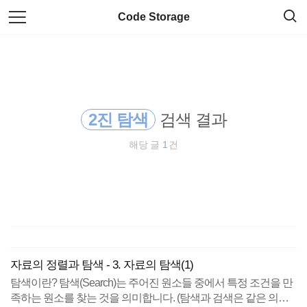
검
본
Code Storage
색
문
으
로
군대
바
로
가
정보과학
기
2진 탐색
검색 결과
게임 프로그래밍
해당 글
1
건
게임프로그래밍
정렬
2진 탐색
유니티
자료의 정렬과 탐색 - 3. 자료의 탐색(1)
탐색이란? 탐색(Search)는 주어진 원소들 중에서 특정 조건을 만
소마고
족하는 원소를 찾는 것을 의미합니다. (탐색과 검색은 같은 의미